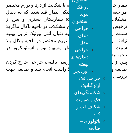
بیمار خانم58 ساله ای هستند که با شکایت از درد و تورم مختصر
در فک |
مراجعه کردند ، در سابقه پزشکی بیمار قید شده که به دنبال
پیوند
مشکلات تنفسی در بخش icu بیمارستان بستری و پس از
استخوان
ترخیص از بیمارستان متوجه این مشکلات در ناحیه باکال ماگزیلا
جراحی
سمت راست شدند ، و حتی به دنبال آنتی بیوتیک تراپی بهبود
دندان
نیافته بودند . در بررسی بالینی تورم مختصر در ناحیه باکال بالا
عقل
سمت راست در ناحیه پره مولر مشهود بود و استئونکروز در
جراحی
ناحیه مذکور قابل روئیت بود .
دندان‌های
پس از بررسی opg و cbct و بررسی بالینی، جراحی خارج کردن
نهفته
ضایعه و دندانهای ۴ و شش بالا راست انجام شد و ضایعه جهت
اوردنچر
بررسی به پاتولوژی ارسال شد.⁩
جراحی فک
ارتوگناتیک
شکستگی‌های
فک و صورت
شکاف لب و
کام
پاتولوژی –
ضایعه