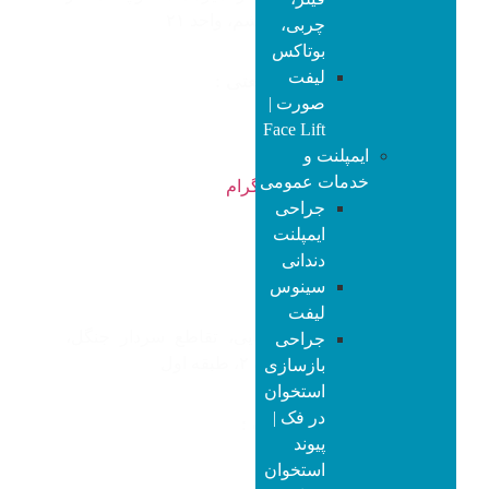
نژاد، پلاک۵۸، طبقه ششم، واحد ۲۱
چربی،
بوتاکس
لیفت
شماره تماس شریعتی :
صورت |
۰۲۱۲۶۷۱۰۸۶۳
Face Lift
ایمپلنت و
خدمات عمومی
واتس‌اپ
اینستاگرام
جراحی
ایمپلنت
دندانی
سینوس
آدرس مطب پونک :
لیفت
تهران، پونک، میرزابابایی، تقاطع سردار جنگل،
جراحی
نبش بهشت سوم، پلاک ۲، طبقه اول
بازسازی
استخوان
در فک |
شماره تماس پونک :
پیوند
۰۲۱۴۶۰۴۷۷۵۴
استخوان
۰۲۱۴۶۰۴۷۷۶۲