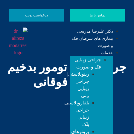
تماس با ما
درخواست نوبت
دکتر علیرضا مدرسی
بیماری های سرطان فک
و صورت
خدمات
جراحی زیبایی
جراحی عود تومور بدخیم
فک و صورت
رینوپلاستی|
در فک فوقانی
جراحی
زیبایی
بینی
بلفاروپلاستی|
جراحی
زیبایی
پلک
پروتزهای