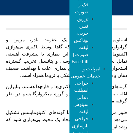
فک و
صورت
تزریق
فیلر،
چربی،
استئومیلیت اکتینومایکوتیک یک عفونت نادر، مزمن و
بوتاکس
گرانولوماتوز استخوان است که گاها توسط باکتری بی‌هوازی
لیفت
اکتینومایسس ایجاد می‌شود. این بیماری با پیشرفت آهسته،
صورت |
تمایل به تشکیل مجاری سینوسی و پتانسیل تخریب گسترده
Face Lift
استخوان مشخص می‌شود. این بیماری اغلب با بهداشت ضعیف
ایمپلنت و
دهان و دندان، اقدامات دندانپزشکی یا تروما همراه است.
خدمات عمومی
جراحی
گونه‌های اکتینومایسس شبیه باکتری‌ها و قارچ‌ها هستند، بنابراین
ایمپلنت
اغلب به عنوان واسطه بین دو گروه میکروارگانیسم در نظر
دندانی
گرفته می‌شدند.
سینوس
لیفت
فلور مرتبط نوعی همزیستی با گونه‌های اکتینومایسس تشکیل
جراحی
می‌دهد و ممکن است باعث ایجاد یک محیط بی‌هوازی شود که
بازسازی
رشد این گونه را بیشتر می‌کند
استخوان