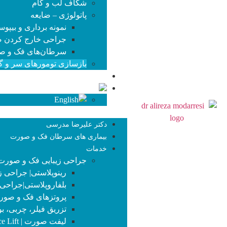
شکاف لب و کام
پاتولوژی – ضایعه
نمونه برداری و بیپو
جراحی خارج کردن 
سرطان‌های فک و ص
بازسازی تومورهای سر و گ
وبلاگ
دکتر علیرضا مدرسی
بیماری های سرطان فک و صورت
خدمات
جراحی زیبایی فک و صورت
رینوپلاستی| جراحی زی
بلفاروپلاستی|جراحی 
پروتزهای فک و صور
تزریق فیلر، چربی، ب
لیفت صورت | Face Lift