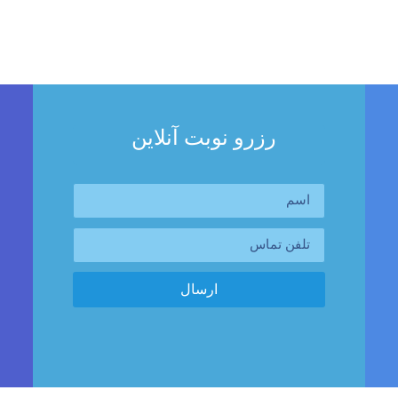
اوره با فوق تخصص جراحی سرطان و گرفتن طرح درمان های لازم، 
تماس باشید.
رزرو نوبت آنلاین
Lorem ipsum dolor sit amet, consectetur adipiscing elit. Ut elit tell
ارسال