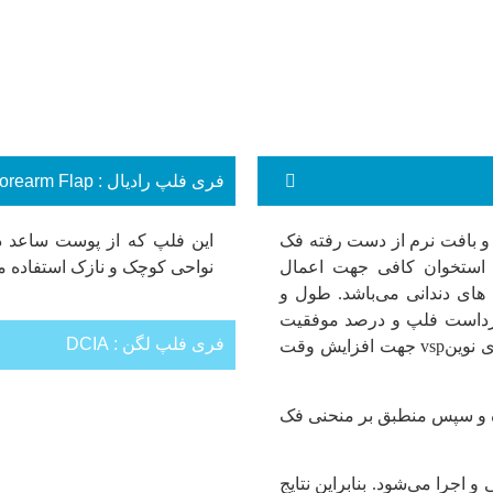
فری فلپ رادیال : Radial Forearm Flap
و بافت نرم از دست رفته فک
این فلپ که از پوست ساعد 
استخوان کافی جهت اعمال
نواحی کوچک و نازک استفاده م
 های دندانی می‌باشد. طول و
داست فلپ و درصد موفقیت
فری فلپ لگن : DCIA
بالای آن می‌باشد. در این عمل که از تکنولوژی های نوینvsp جهت افزایش وقت
این فلپ نیز جهت جایگزینی 
ده و سپس منطبق بر منحنی فک
خصوصیات این فلپ اندازه منا
می‌گیرد.
 اجرا می‌شود. بنابراین نتایج