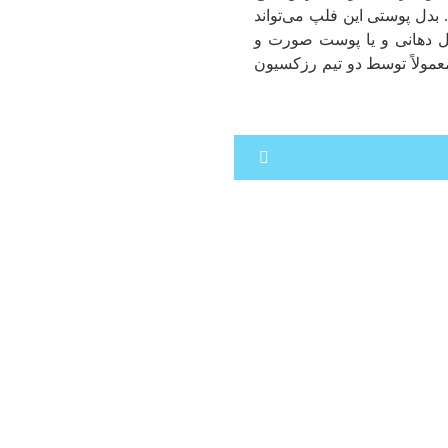
فلپ های موضعی پایه‌دار نی
بدل پوستی این فلپ می‌تواند
می‌باشد .
 دهانی و یا پوست صورت و
مولاً توسط دو تیم رزکسیون
فلپ های شایع و رایج شامل : پک
ساب منتال، لینگوال فم فلپ و .
‌شود از قسمت خارجی ران پا
ز دهان یا صورت از دست رفته
رم می‌شود.