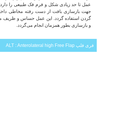
عمل تا حد زیادی شکل و فرم فک طبیعی را دارد. 
جهت بازسازی بافت از دست رفته مخاطی داخل
گردن استفاده گردد. این عمل حساس و ظریف مع
و بازسازی بطور همزمان انجام می‌گردد.
فری فلپ ALT : Anterolateral high Free Flap
این فلپ که جهت بازسازی بافت نرم استفاده می
برداشته می‌شود. در مواردیکه بافت نرم وسیعی ا
باشد این نوع فلپ به خوبی منجر به پوشش بافت ن
سوالات متداول