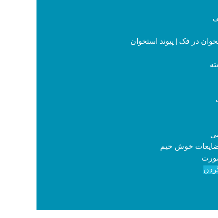
ی
ان در فک | پیوند استخوان
ته
سی
ضایعات خوش خیم
ورت
ردن