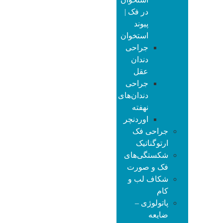
به tmd معروف است نوعی اختلال در جهت قرارگیری
در فک |
مفصل فک می باشد که امروزه در بین بسیاری از بیماران
پیوند
دیده می شود. در ناحیه فک و صورت هر فردی در کنار
استخوان
گوش مفصلی وجود دارد که مانند سایر مفاصل بدن است
جراحی
و در این ناحیه استخوان فک را به جمجمه متصل می کند.
دندان
عقل
علت های مختلفی باعث به وجود آمدن اختلال در عملکرد
جراحی
مفصل گیجگاهی فک می شود که در صورت درگیری با
دندان‌های
این اختلالات بیمار دچار صدای تق تق کنار گوش، خش
نهفته
خش در گوش، تقه کردن فک هنگام غذا خوردن، عدم باز
اوردنچر
شدن دهان، سخت باز و بسته شدن دهان ، دردهای گنگ و
جراحی فک
پیچیده در فک، جا به جایی فک پایین هنگام باز و بسته
ارتوگناتیک
شدن ، در رفتگی فک، درد در ناحیه گوش، و علائمی از این
شکستگی‌های
قبیل می شود. ممکن است در یک فرد یکی از این علائم و
فک و صورت
یا گاها همه این علائم باهم بروز کند. ممکن است درد یک و
شکاف لب و
علامت ها یک طرفه و یا دو طرفه در فک اتفاق بیافتد.
کام
پاتولوژی –
در ذیل به چند نمونه از عواملی که باعث تحریک و درگیری
ضایعه
مفصل گیجگاهی می شود اشاره کردیم :