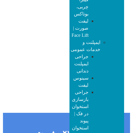
چربی،
بوتاکس
لیفت
صورت |
Face Lift
ایمپلنت و
خدمات عمومی
جراحی
ایمپلنت
دندانی
در صورتیکه دردهای ناحیه فک و مفصل گیجگاهی فکی دارید، جهت
سینوس
ویزیت با متخصص جراح فک و صورت و بررسی شرایط خود، با
لیفت
پذیرش در تماس باشید.
جراحی
بازسازی
استخوان
در فک |
پیوند
استخوان