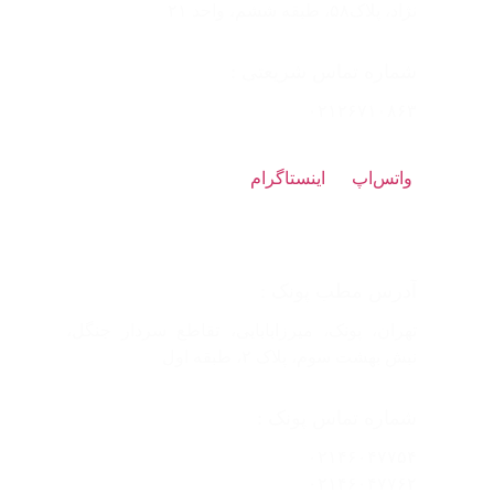
نژاد، پلاک۵۸، طبقه ششم، واحد ۲۱
شماره تماس شریعتی :
۰۲۱۲۶۷۱۰۸۶۳
واتس‌اپ
اینستاگرام
آدرس مطب پونک :
تهران، پونک، میرزابابایی، تقاطع سردار جنگل،
نبش بهشت سوم، پلاک ۲، طبقه اول
شماره تماس پونک :
۰۲۱۴۶۰۴۷۷۵۴
۰۲۱۴۶۰۴۷۷۶۲