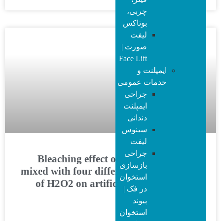
چربی،
بوتاکس
لیفت
گالری
صورت |
Face Lift
ایمپلنت و
خدمات عمومی
جراحی
ایمپلنت
دندانی
سینوس
لیفت
جراحی
Bleaching effect of sodium perborate
بازسازی
mixed with four different concentrations
استخوان
of H2O2 on artificial stained pulpless
در فک |
teeth
پیوند
استخوان