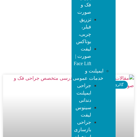
فک و
صورت
تزریق
فیلر،
چربی،
بوتاکس
لیفت
صورت |
Face Lift
ایمپلنت و
خدمات عمومی
گالری
جراحی
ایمپلنت
دندانی
سینوس
لیفت
جراحی
بازسازی
استخوان