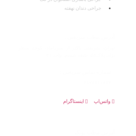
جراحی دندان نهفته
آدرس مطب شریعتی :
تهران، شریعتی بالاتر از میرداماد، کوچه منظر
نژاد، پلاک۵۸، طبقه ششم، واحد ۲۱
شماره تماس شریعتی :
۰۲۱۲۶۷۱۰۸۶۳
واتس‌اپ
اینستاگرام
آدرس مطب پونک :