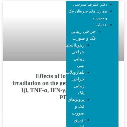
دکتر علیرضا مدرسی
گالری
بیماری های سرطان فک
و صورت
خدمات
جراحی زیبایی
فک و صورت
رینوپلاستی|
جراحی
زیبایی
بینی
بلفاروپلاستی|
Effects of low-level He–Ne laser
جراحی
irradiation on the gene expression of IL-
زیبایی
1β, TNF-α, IFN-γ, TGF-β, bFGF, and
پلک
PDGF in rat’s gingiva
پروتزهای
فک و
ادامه مطلب »
صورت
تزریق
فیلر،
دسامبر 31, 2022
بدون دیدگاه